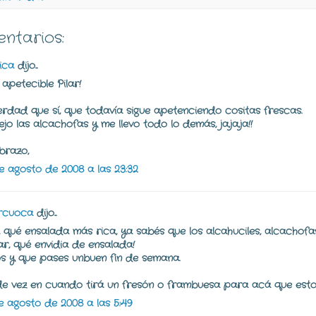
entarios:
ica
dijo...
 apetecible Pilar!
erdad que sí, que todavía sigue apetenciendo cositas frescas.
ejo las alcachofas y me llevo todo lo demás, ja,ja,ja!!
brazo,
e agosto de 2008 a las 23:32
rcuoca
dijo...
r, qué ensalada más rica, ya sabés que los alcahuciles, alcachof
ar, qué envidia de ensalada!
s y que pases unbuen fin de semana.
 de vez en cuando tirá un fresón o frambuesa para acá que esto
e agosto de 2008 a las 5:49