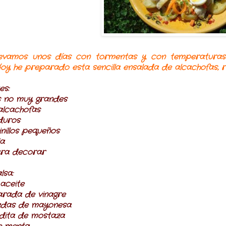
levamos unos días con tormentas y con temperaturas 
Hoy he preparado esta sencilla ensalada de alcachofas, rá
es:
s no muy grandes
 alcachofas
duros
inillos pequeños
ia
ra decorar
lsa:
 aceite
rada de vinagre
adas de mayonesa
dita de mostaza