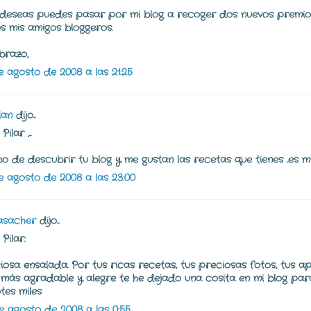
o deseas puedes pasar por mi blog a recoger dos nuevos premi
s mis amigos bloggeros.
brazo,
e agosto de 2008 a las 21:25
ian
dijo...
ilar ,...
o de descubrir tu blog y me gustan las recetas que tienes ..es mu
e agosto de 2008 a las 23:00
asacher
dijo...
Pilar:
ciosa ensalada. Por tus ricas recetas, tus preciosas fotos, tus a
 más agradable y alegre te he dejado una cosita en mi blog pa
tes miles
e agosto de 2008 a las 0:55