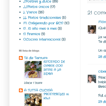
J.Postres y dulce
(89)
JJ.Platos únicos
(17)
21 com
L. Varios
(35)
LL. Platos tradicionales
(5)
Món
M. Callejeando por BCN
(10)
¡Qué
N . El año mes a mes
(3)
N. Premios
(9)
La v
O.Cocina Internacional
(3)
Te d
Un a
Mi lista de blogs
28 d
Té de Ternura
ESTOFADO DE
CARNE CON
SETAS A LA
cibe
SIDRA
Pila
habl
Hace 1 hora
Beso
A TUTTA CUCINA
PROFITEROLES ai
P.d.
KIWI
29 d