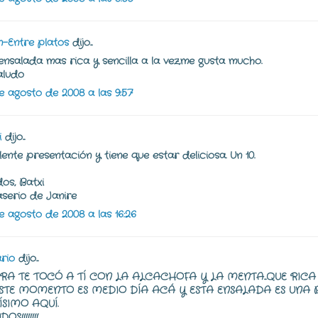
n-Entre platos
dijo...
ensalada mas rica y sencilla a la vez,me gusta mucho.
aludo
e agosto de 2008 a las 9:57
i
dijo...
lente presentación y tiene que estar deliciosa. Un 10.
dos, Batxi
aserio de Janire
e agosto de 2008 a las 16:26
rio
dijo...
RA TE TOCÓ A TÍ CON LA ALCACHOFA Y LA MENTA...QUE RICA
ESTE MOMENTO ES MEDIO DÍA ACÁ Y ESTA ENSALADA ES UNA 
ÍSIMO AQUÍ.
OS!!!!!!!!