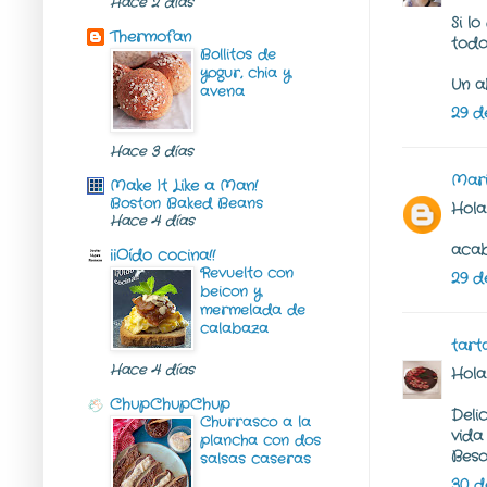
Hace 2 días
Si l
Thermofan
todo
Bollitos de
yogur, chia y
Un a
avena
29 d
Hace 3 días
Mar
Make It Like a Man!
Boston Baked Beans
Hola P
Hace 4 días
acab
¡¡Oído cocina!!
Revuelto con
29 d
beicon y
mermelada de
calabaza
tart
Hace 4 días
Hola 
ChupChupChup
Deli
Churrasco a la
vida
plancha con dos
Beso
salsas caseras
30 d