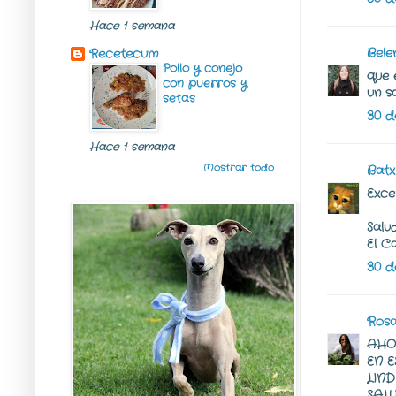
Hace 1 semana
Bele
Recetecum
Pollo y conejo
que 
con puerros y
un s
setas
30 d
Hace 1 semana
Mostrar todo
Batx
Exce
Salu
El C
30 d
Rosa
AHO
EN 
LIND
SALUD