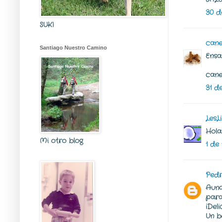
30 d
SUKI
cane
Santiago Nuestro Camino
Ensa
cane
31 d
LesL
Hola
Mi otro blog
1 de
Ped
Aunq
para
¡Deli
Un b