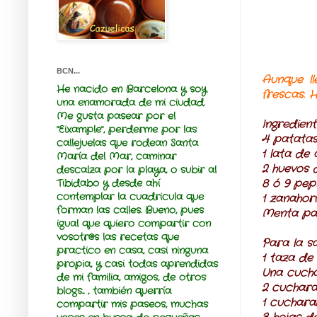
BCN...
Aunque l
He nacido en Barcelona y soy
frescas. 
una enamorada de mi ciudad.
Me gusta pasear por el
Ingredient
"Eixample", perderme por las
4 patata
callejuelas que rodean Santa
1 lata de
María del Mar, caminar
2 huevos 
descalza por la playa, o subir al
Tibidabo y desde ahí
8 ó 9 pep
contemplar la cuadricula que
1 zanahor
forman las calles. Bueno, pues
Menta pa
igual que quiero compartir con
vosotr@s
las recetas que
Para la sa
practico en casa, casi ninguna
1 taza de
propia, y casi todas aprendidas
Una cucha
de mi familia, amigos, de otros
2 cuchar
blogs... , también querría
1 cuchara
compartir mis paseos, muchas