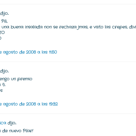
ijo...
Pili,
 una buena insalada non se rechaza jmas, e visto las crepes, div
TO
O
e agosto de 2008 a las 11:50
ijo...
, tengo un premio
ti.
s
e agosto de 2008 a las 19:32
ica
dijo...
a de nuevo Pilar!