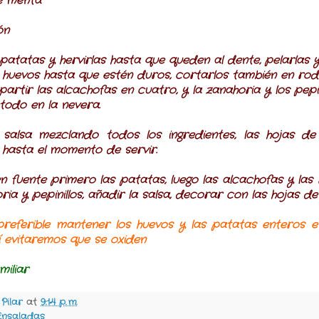
e menta
ón
 patatas y hervirlas hasta que queden al dente, pelarlas 
s huevos hasta que estén duros, cortarlos también en rod
artir las alcachofas en cuatro, y la zanahoria y los pepin
todo en la nevera.
salsa mezclando todos los ingredientes, las hojas de
o hasta el momento de servir.
n fuente primero las patatas, luego las alcachofas y las 
ia y pepinillos, añadir la salsa, decorar con las hojas d
referible mantener los huevos y las patatas enteros 
sí evitaremos que se oxiden
iliar
y
Pilar
at
9:14 p. m.
Ensaladas