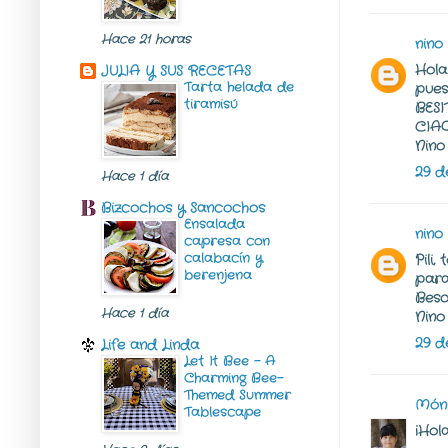
Hace 21 horas
nino
d
Hola 
JULIA Y SUS RECETAS
Tarta helada de
pues
tiramisú
BESI
CIA
Nino
29 d
Hace 1 día
Bizcochos y Sancochos
Ensalada
nino
d
capresa con
calabacín y
Pili
berenjena
para 
Beso
Hace 1 día
Nino
29 d
Life and Linda
Let It Bee – A
Charming Bee-
Themed Summer
Món
Tablescape
¡Hol