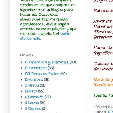
3 hojas d
veces en busca de pequeñas
tiendas en las que comprar los
ingredientes, o artilugios para
Elaboraci
hacer mis Cazuelicas.
Bueno pues solo me queda
Lavar las
agradeceros , el que hayáis
Hervir lo
entrado en estas páginas y que
Mientras p
me estéis leyendo.
Sed
tod@s
Reservar 
Bienvenid@s
.
Hacer la 
frigorífic
Etiquetas
A. Aperitivos y entrantes
(68)
Colocar e
B. Ensaladas
(33)
de zanahor
BB. Primeros Platos
(60)
Nota:
Es p
D.Verdura
(18)
fuente, a
E. Arroz
(12)
F.Pasta
(22)
Fuente:
Fam
H.Pescado
(22)
I.Huevos
(21)
Posted b
II. Carnes
(21)
Labels:
B. 