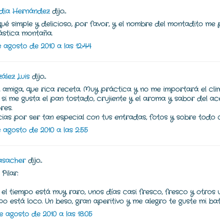
dia Hernández
dijo...
qué simple y delicioso, por favor, y el nombre del montadito me
ástica montaña.
e agosto de 2010 a las 12:44
ález Luis
dijo...
r, amiga, que rica receta. Muy práctica y no me importará el cli
 si me gusta el pan tostado, crujiente y el aroma y sabor del ac
res.
ias por ser tan especial con tus entradas, fotos y sobre todo 
e agosto de 2010 a las 2:55
asacher
dijo...
Pilar:
 el tiempo está muy raro, unos días casi fresco, fresco y otros 
po está loco. Un beso, gran aperitivo y me alegro te guste mi bat
e agosto de 2010 a las 18:05