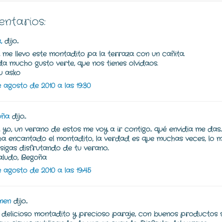
entarios:
,
dijo...
r, me llevo este montadito pa la terraza con un cañita.
a mucho gusto verte, que nos tienes olvidaos.
 asko
e agosto de 2010 a las 19:30
oña
dijo...
, yo, un verano de estos me voy a ir contigo... qué envidia me das...
a encantado el montadito, la verdad es que muchas veces, lo más
sigas disfrutando de tu verano..
aludo, Begoña
e agosto de 2010 a las 19:45
men
dijo...
r delicioso montadito y precioso paraje, con buenos productos