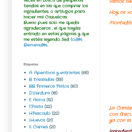
veces en busca de pequeñas
vamos hac
tiendas en las que comprar los
ingredientes, o artilugios para
Hoy os vo
hacer mis Cazuelicas.
Montadit
Bueno pues solo me queda
agradeceros , el que hayáis
entrado en estas páginas y que
me estéis leyendo.
Sed
tod@s
Bienvenid@s
.
Etiquetas
A. Aperitivos y entrantes
(68)
B. Ensaladas
(33)
BB. Primeros Platos
(60)
D.Verdura
(18)
E. Arroz
(12)
F.Pasta
(22)
La Cambre
H.Pescado
(22)
con frecu
I.Huevos
(21)
ya con la
II. Carnes
(21)
Ingredient