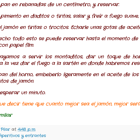
 pan en rebanadas de un centímetro, y reservar.
pimiento en daditos o tiritas, salar y freír a fuego suave
l jamón en tiritas o trocitos. Echarle unas gotas de acei
echo todo esto se puede reservar hasta el momento de se
on papel film.
ayamos a servir los montaditos, dar un toque de hor
, a la vez dar el fuego a la sartén en donde habremos res
pan del horno, embeberlo ligeramente en el aceite de los
itos de jamón.
 esperar un minuto.
ue decir tiene que cuanto mejor sea el jamón, mejor será
miliar
y
Pilar
at
4:48 p. m.
Aperitivos y entrantes