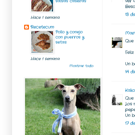
ver 
salsas caseras
Beso
13 d
Hace 1 semana
Recetecum
Pollo y conejo
Mari
con puerros y
Que 
setas
Feliz
Hace 1 semana
Un b
Mostrar todo
14 de
Kako
Que 
Los 
pepe
Un b
17 d