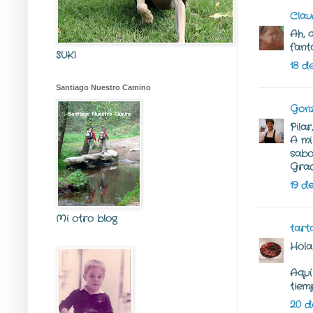
Clau
Ah, 
fant
SUKI
18 d
Santiago Nuestro Camino
Gonz
Pila
A mi
sabo
Grac
19 d
Mi otro blog
tart
Hola 
Aquí
tiem
20 d