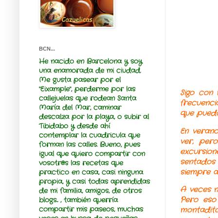
BCN...
He nacido en Barcelona y soy
una enamorada de mi ciudad.
Me gusta pasear por el
"Eixample", perderme por las
Sigo con 
callejuelas que rodean Santa
frecuenci
María del Mar, caminar
que puedo
descalza por la playa, o subir al
Tibidabo y desde ahí
En verano
contemplar la cuadricula que
ver, per
forman las calles. Bueno, pues
excursion
igual que quiero compartir con
sentados 
vosotr@s
las recetas que
siempre a
practico en casa, casi ninguna
propia, y casi todas aprendidas
A veces n
de mi familia, amigos, de otros
Pero eso 
blogs... , también querría
compartir mis paseos, muchas
montadito