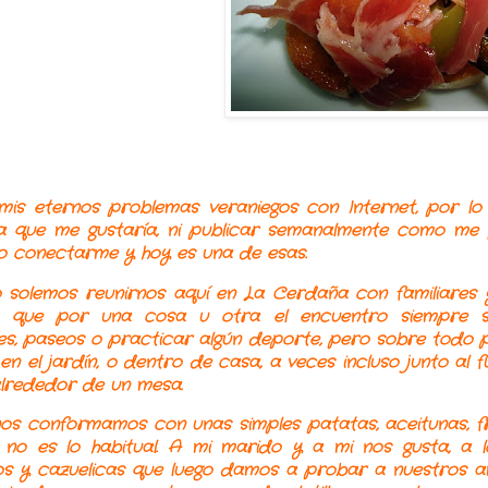
mis eternos problemas veraniegos con Internet, por l
o
a que me gustaría, ni publicar semanalmente como me 
 conectarme y hoy es una de esas.
 solemos reunirnos aquí en La Cerdaña con fa
miliares
o que por una cosa u otra el encuentro siempre 
es, paseos o practicar algún deporte, pero sobre todo p
en el jardín, o dentro de casa, a veces incluso junto al 
lrededor de un mesa.
os conformamos con unas simples patatas, aceitunas, fru
no es lo habitual. A mi marido y a mi nos gusta, a lo
s y cazuelicas que luego damos a probar a nuestros ami