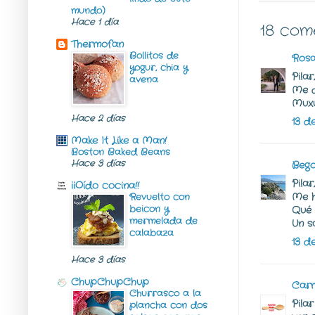
mundo)
Hace 1 día
18 com
Thermofan
Bollitos de
Rosa
yogur, chia y
Pila
avena
Me d
Muxu
Hace 2 días
13 d
Make It Like a Man!
Boston Baked Beans
Hace 3 días
Beg
Pilar
¡¡Oído cocina!!
Me h
Revuelto con
beicon y
Qué 
mermelada de
Un s
calabaza
13 d
Hace 3 días
ChupChupChup
Car
Churrasco a la
Pila
plancha con dos