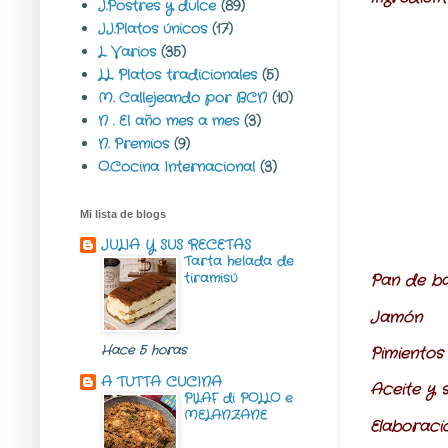
J.Postres y dulce
(89)
JJ.Platos únicos
(17)
L. Varios
(35)
LL. Platos tradicionales
(5)
M. Callejeando por BCN
(10)
N . El año mes a mes
(3)
N. Premios
(9)
O.Cocina Internacional
(3)
Mi lista de blogs
JULIA Y SUS RECETAS
Tarta helada de
tiramisú
Pan de ba
Jamón
Hace 5 horas
Pimientos
A TUTTA CUCINA
Aceite y s
PILAF di POLLO e
MELANZANE
Elaboració