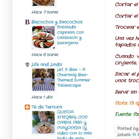
Cortar el
Hace 7 horas
Cortar el 
Bizcochos y Sancochos
Trocear e
Ensalada
capresa con
calabacín y
Una vez h
berenjena
tapados c
Hace 8 horas
Cuando v
crujiente
Life and Linda
Let It Bee – A
Sacar el 
Charming Bee-
Themed Summer
unos troc
Tablescape
Servir sin
Hace 1 día
Nota:
Ni q
Té de Ternura
QUINOA
Fuente
: fa
INTEGRAL CON
CARNE FRÍA Y
MAYONESA (Y
Posted b
vídeo con lo más
Labels:
A. 
lindo de este