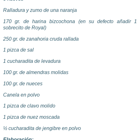
Ralladura y zumo de una naranja
170
gr
. de harina
bizcochona
(en su defecto añadir 1
sobrecito
de Royal)
250
gr
. de zanahoria cruda rallada
1 pizca de sal
1
cucharadita
de levadura
100
gr
. de almendras molidas
100
gr
. de nueces
Canela en polvo
1 pizca de clavo molido
1 pizca de nuez moscada
½
cucharadita
de jengibre en polvo
Elaboración: